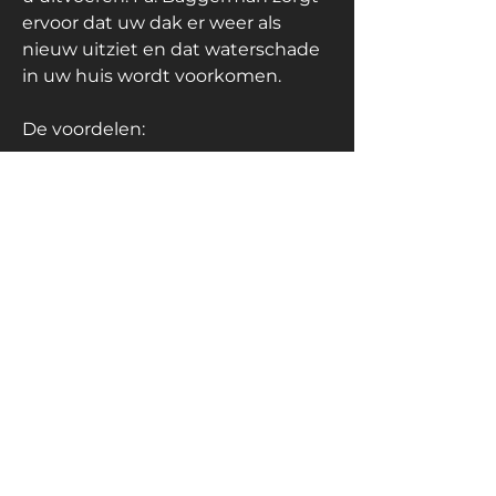
ervoor dat uw dak er weer als
nieuw uitziet en dat waterschade
in uw huis wordt voorkomen.
De voordelen:
Betaalbare dakdekker in Leiden
Materiaal van hoge kwaliteit
Milieuvriendelijke
dakbedekking
Deskundig advies
Vaste aanneemsom voor
dakwerk
Bel voor meer informatie naar 06 -36466466