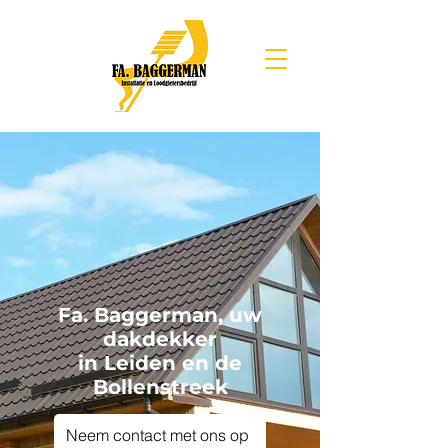
Fa. Baggerman, uw
dakdekker
in Leiden en de
Bollenstreek
Neem contact met ons op